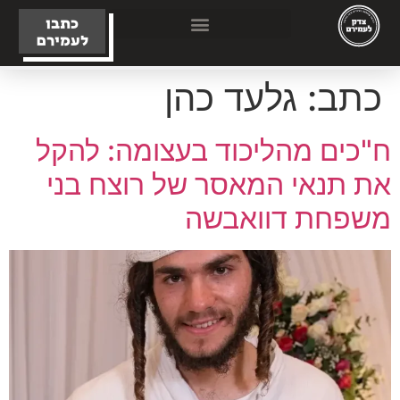
כתבו
לעמירם
כתב:
גלעד כהן
ח"כים מהליכוד בעצומה: להקל
את תנאי המאסר של רוצח בני
משפחת דוואבשה