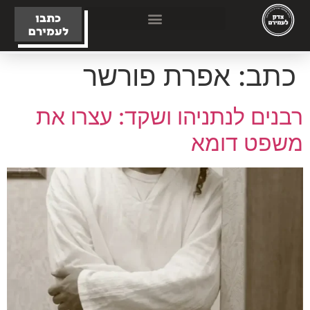
כתבו
לעמירם
כתב:
אפרת פורשר
רבנים לנתניהו ושקד: עצרו את
משפט דומא