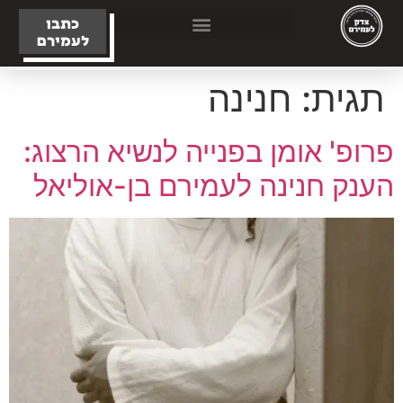
כתבו
לעמירם
תגית:
חנינה
פרופ' אומן בפנייה לנשיא הרצוג:
הענק חנינה לעמירם בן-אוליאל