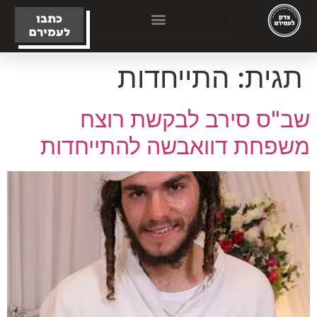
כתבו
לעמירם
תגית:
התייחדות
שב"ס סירב לבקשת רוצח
משפחת דוואבשה להתייחדות