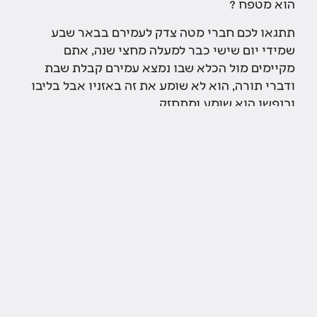
הוא מטפח ?
תתגאו לכם חברי מטה צדק לעמירם בבאר שבע
שמידי יום שישי כבר למעלה מחצי שנה, אתם
מקיימים מול הכלא שבו נמצא עמירם קבלת שבת
ודברי תורה, הוא לא שומע את זה באזניו אבל בליבו
ובנפשו הוא שומע ומתחזק
תתגאו לכם חברי וחברות מטה צדק לעמירם, שבעת
עמודי עולם, שנחלצתם לטובת אחיכם ששמו אותו
בבור ואתם הופכים את העולם ומביאים את כולנו
ליום הכיפורים עם הרבה יותר אור, עם הרבה יותר
צדק, עם הרבה יותר ערבות, עם הרבה יותר אמת .
גילוי נאות אני אביו של עמירם שנחקר נשפט ונכלא
בעינויים קשים והוא חף מכל פשע וגילוי נאות נוסף
תודה לרב בני לאו ולעמית סגל על ההשראה לכתיבת
המאמר הנ"ל.