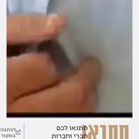
תתגאו
תתגאו לכם
לכתבה
חברי וחברות
במקור