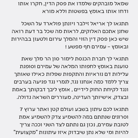
שמאל מובהקים שלמדו את פסק הדין, חקרו אותו
ודחו אותו באומץ בפשטות וללא מורא
תתגאו לך אריאל זילבר ויונתן פולארד על השכל
שחנן אתכם האלוקים, לראות מה שכל בר דעת רואה
שיש כאן פסק דין הזוי והמלך עירום ולטעון בבהירות
ובאומץ – עמירם חף מפשע !
תתגאי לך חברת הכנסת לימור סון הר מלך שאת
טוענת באומץ לחפותו המלאה של עמירם וסופגת
עלילות דם נוראיות והתקפות שפלות כאילו שאותך
צריך ללמד כמה אנחנו נגד, לגמרי נגד פגיעה בערבים
ונגד לקיחת החוק לידיים , אומץ ליבך דבקותך באמת
ובצדק, אישיותך העדינה, מעוררים השראה גדולה.
תתגאו לכם עיתון בשבע ועולם קטן ואתר ערוץ 7
וסרוגים שנתתם במה להשמיע צדק להשמיע אמת
לטובת עמירם, נכון גם נתתם לצד השני וככה צריך
להיות ומי שלא נתן שיבדוק איזו עיתונות "מקצועית"