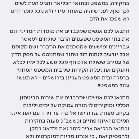
בחקירה, במשפט ובתנאי הכליאה והגיע העת לשים
לכך סוף, לפני שיהיה מאוחר מידי ולא נוכל לומר ידינו
לא שפכו את הדם
תתגאו לכם אנשים שמכבדים את מוסדות המדינה וגם
את בתי המשפט שפעמים הרבה שולחים למאסר
עבריינים ופושעים שמסכנים את החברה ושם מקומם
אבל יודעים לזהות דגל שחור שמתנוסס על פסק הדין
של עמירם ששולח אדם חף מכל פשע לכל ימיו לכלא
וזועקים את זעקת הקירות של בית המשפט המחוזי
ברמלה ובית המשפט העליון בירושלים – לא תעשו
עוול במשפט!!
תתגאו לכם אנשים שמכבדים את שירות הביטחון
הכללי ומוקירים לו תודה עמוקה על ימים ולילות
בקיום מצוות עזרת ישראל מיד צר ויחד עם זאת איננו
תמימים ואיננו פתיים וכששב"כ מענה בחקירות
ובתנאי הכליאה צריך לומר זאת ולדאוג לתקן
ולהפסיק זאת , כי אנחנו מדינה דמוקרטית ולא