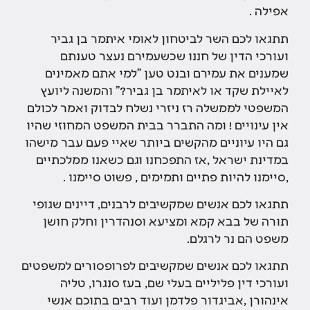
אפילה .
תתגאו לכם השר לביטחון לאומי איתמר בן גביר
ועורכי הדין של חננו שכשעמירם נעצר טענתם
שמענים את עמירם ובנט טען "למי אתם מאמינים
לאיילת שקד או לאיתמר בן גביר?" והמשנה ליועץ
המשפטי לממשלה רז ניזרי נשלח לבדוק ואמר לכולם
אין עינויים ! ומה התברר בבית המשפט המחוזי שהיו
גם היו עיוניים מהקשים ביותר שאיי פעם עבר מישהו
במדינת ישראל ,אז התפכחנו וגם כשאנו ממלכתיים
,סיימנו להיות פתיים ותמימים , פשוט סיימנו .
תתגאו לכם אנשים שמקשיבים לרבנים, דיינים שגופי
תורה של בבא קמא ומציעא וסנהדרין וחלק חושן
משפט הם נר לרגלם.
תתגאו לכם אנשים שמקשיבים לפרופסורים למשפטים
ועורכי דין פליליים בעלי שם, בעז סנגרו, טליה
אינהורן ,אביגדור פלדמן ועוד רבים בתוכם אנשי