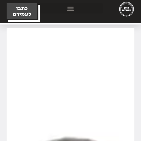
כתבו
לעמירם