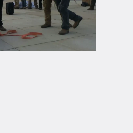
צדק לעמירם בן אוליאל, ולכול
תשע שנים שעמירם בן אוליאל יושב מאחורי סורג
היהודית בשב"כ מדבר על "לעצור סתם" ולזרוק מת
קריאת השכמה למערכת המשפט, לציבור, ולכל מי ש
על ראיות מוצקות, אלא על שיטות שמערערות את י
אשם. זו אינה דעה, אלא מסקנה שעולה מהעובדות. 
אדם. הם דוחפים להודאות שווא. השב"כ עשוי לחשו
הצדק דורש יותר. הוא דורש משפט חוזר, והגיע הז