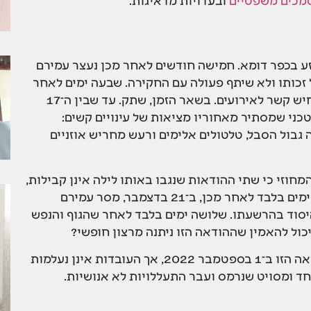
לי 2015, עם הרצח המזעזע בכפר דומא. חמישה חודשים לאחר מכן נעצר עמירם
זכותו ולא שיתף פעולה עם החקירה. שבעה ימים לאחר
מעצרו, בחקירה במשטרה, עמירם מסר גרסה והכחיש קשר לאירועים. בשאר הזמן, שתק. עד שבין ה־17
ח טכני שמסתיר מאחוריו מציאות של עינויים קשים:
גבול הסבל, טלטולים אלימים ורעש מחריש אוזניים
. אך שלושה ימים בלבד לאחר מכן, ב־21 בדצמבר, מסר עמירם
היסוד בהרשעתו. שלושה ימים בלבד לאחר שהגוף והנפש
כול להאמין שההודאה הזו ניתנה מרצון חופשי?
בית המשפט העליון אמנם אישר את קבילות ההודאה הזו ב־1 בספטמבר 2022, אך העובדות אינן נעלמות
וחד ומסויט שנרמס ועבר התעללויות לא אנושיות.