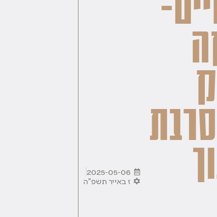
יים-
ה
ק
רבת
ך
2025-05-06
ז באייר תשפ"ה