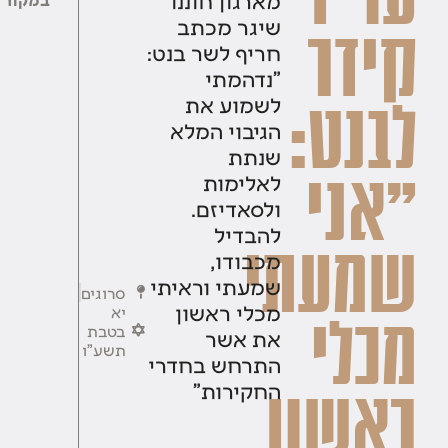
שיגר מכתב
קידר
חריף לשר בנט:
"נדהמתי
לשמוע את
לבנט:
הגיבוי המלא
שנתת
"אני
לאלימות
ולסאדיזם.
להבדיל
שמעתי
מכבודו,
שמעתי וראיתי
סרוגים
מכלי ראשון
יא
מכלי
בטבת
את אשר
תשע"ו
התרחש בחדרי
החקירות"
ראשון