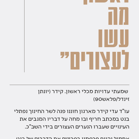
מה
עשו
לעצורים"
שמעתי עדויות מכלי ראשון. קידר (יונתן
זינדל/פלאש90)
עו"ד עדי קידר מארגון חוננו פנה לשר החינוך נפתלי
בנט במכתב חריף ובו מחה על דבריו המגבים את
העינויים שעברו הנערים העצורים בידי השב"כ.
אתמול והיום פרסמנו בסרוגים את הדברים של בנט