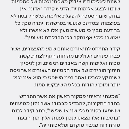
לשוות לאלימות זו צידוק משפטי וכסות של סמכויות
שנתנו לבצע אלימות זו", הדגיש קידר. "אדוני. אין
בחוק שום הסמכה להפעלת אלימות כלשהי, בטח לא
בעוצמות ובסדיזם שנעשו בפרשה זו. יתרה מכך, כל
בר דעת מבין כי מעשים מעין אלו לא אושרו ולא
יאושרו כלפי אף נחקר בלי הבדל דת גזע ומין".
קידר התייחס לתיאורים אותם שמע מהעצורים, אשר
עברו עינויים הכוללים מתיחות הגוף לצורת קשת,
מכות ואלימות קשה באברים רגישים, וכן לניסיון
חיתוך הורידים של אחד הקטינים העצורים אשר ניסה
לשים קץ לסבלו ואמר בפני השופט כי הוא אינו יכול
יותר ומוכן להודות בכל מה שיבקשו ממנו.
"שמעתי וראיתי ממקור ראשון את אשר התרחש
בחדר החקירות, להבדיל מכבודו אשר ניזון מטיעונים
שנשמעו בפניו מכלי שני או שלישי", כתב קידר לבנט.
"בנסיבות אלו מצאנו לנכון לפנות אליך תוך הבעת
מורת רוח מגיבוי מוקדם ומלאכותי זה".