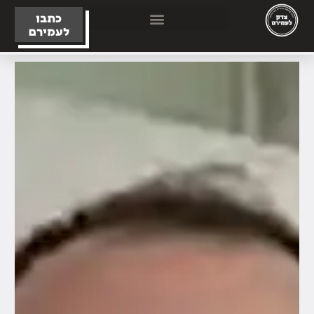
כתבו
לעמירם