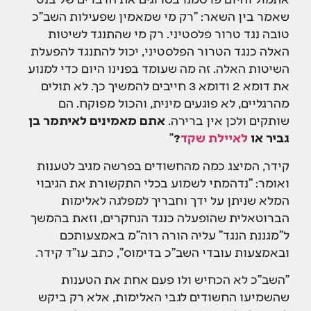
שאמר בין השאר: "רק מי שמאמין שפעילות השב"כ
טובה נגד טרור פלסטיני. רק מי שהתנגד לשיטות
האלה כנגד הטרור הפלסטיני, יכול להתנגד להפעלת
השיטות האלה. זה מה שעומד בפנינו היום כדי למנוע
את דומא 2 ודומא 3 חייבים להמשיך כך. לא תולים
מהרגליים, לא פוגעים מינית, והכול מפוקח. הם
שותקים ולכן אין ברירה.
אתם מאמינים לאיתמר בן
גביר או
לאיילת שקד
?
"
קידר, המיצג כמה מהחשודים בפרשה מגיב לטענות
ואומר: "נדהמתי לשמוע בכלי התקשורת את הגיבוי
המלא שניתן על ידך וחבריך למפלגה לאלימות
הברוטאלית שהופעלה כנגד הנחקרים, וזאת בהמשך
ל"מגננת הנגד" עליה הורה רוה"מ באמצעותכם
ובאמצעות עובדי השב"כ בדימוס", כתב עו"ד קידר.
"השב"כ לא הכחיש ולו פעם אחת את הטענות
שהשמיעו החשודים לגבי האלימות, אלא רק ביקש