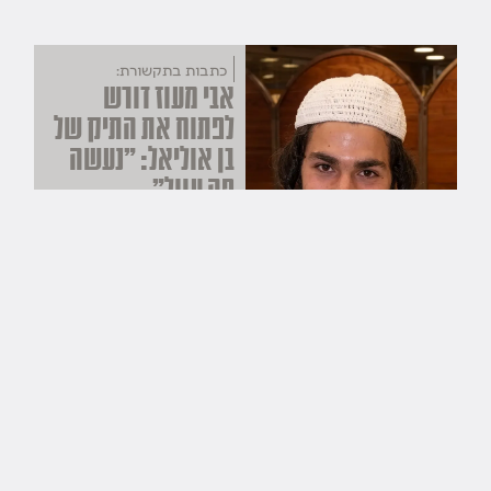
כתבות בתקשורת:
אבי מעוז דורש
לפתוח את התיק של
בן אוליאל: "נעשה
פה עוול"
עולם קטן
עולם קטן
ח בסיוון תשפ"ו
אבי מעוז
,
עמירם בן
אוליאל
,
שב"כ
>>
מאמרי דעה:
הכל התחיל מעמירם
ערוץ 7
א בסיוון תשפ"ו
הרב ראובן בן אוליאל
,