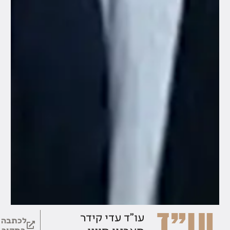
עו"ד
עו"ד עדי קידר
לכתבה
מארגון חוננו
במקור