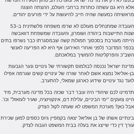
בזמנו לא רק את מדינת ישראל ומערכת הביטחון הסעירה הפרשה
אלא היא גם עשתה כותרות ברחבי העולם, ההצתה הוצגה
מראשיתה כמעשה שהיה חייב להיעשות על ידי פורעים יהודים.
העובדה שמתנחלים מעולם לא שרפו משפחה פלשתינית ב-53
שנות התיישבות ביהודה ושומרון, והעובדה שמשפחת דוואבשה
הייתה מעורבת בסכסוך חמולות קשה שבמסגרתו כבר נשרפו בתים
בכפר המדובר (לפני ואחרי האירוע) אף היא לא הפריעה לאנשי
השב"כ והפרקליטות להמשיך במלאכתם.
מדינת ישראל נכנסה לבולמוס תקשורתי של גינויים ונער הגבעות
בן-אוליאל נמצא אשם לאחר שורה של עינויים קשים שגרמה אפילו
לועד נגד עינויים שידוע כארגון שמאלי, להתערב.
תדמיינו לכם שיהודי היה עובר דבר שכזה בכל מדינה מערבית, מיד
היינו צועקים "ימי הביניים, עלילת דם, אינקוויזציה, שעיר לעזאזל" וכו'.
אבל כאן? מערכת המשפט לא שעתה לקול הצדק.
בינתיים אשתו של בן אוליאל יצאה בקמפיין גיוס כספים למען שכירת
עורך דין כדי שייצג את בעלה בבית המשפט הגבוה לצדק.