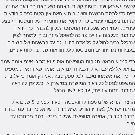
לטעמי יש כאן שתי סוגיות קשות. האחת היא האם ההודאה אמינה
דייה כדי לבסס הרשעה והשנייה היא האם אין מקום לפסול הודאות
שניתנו בעקבות עינויים כדי להקטין את התמריץ של המשטרה לבצע
עינויים. דעתי היא שעל בית המשפט העליון להבהיר כי הודאה
שניתנה בעקבות עינויים צריכה להפסל מינה וביה. למותר לציין
שהכלל צריך לחול על כל אדם דהיינו גם על הרשעות של חשודים
בעבירות נגד יהודים המבוססות על הודאות שניתנו תחת עינויים.
כדי למנוע מראש תגובות מטופשות אוסיף ואומר כי אינני אומר שמר
בן אוליאל לא עבר את העבירה וגם אינני אומר שאין ראיות מספיק
להוכיח את אשמתו מעבר לכל ספק סביר. אני רק אומר כי על בית
המשפט לפסול כל ראיה הנקשרת במישרין או בעקיפין להודאה
שניתנה תחת עינויים", עד כאן לשון הראל.
הרצח הנורא של משפחת דוואבשה הסעיר לפני כ-5 שנים את
מדינת ישראל, לאחריו הודיע נשיא מדינת ישראל כי "בני עמי בחרו
בדרך הטרור", אמירה מטופשת שעליה ריבלין בטח מתחרט עד
היום.