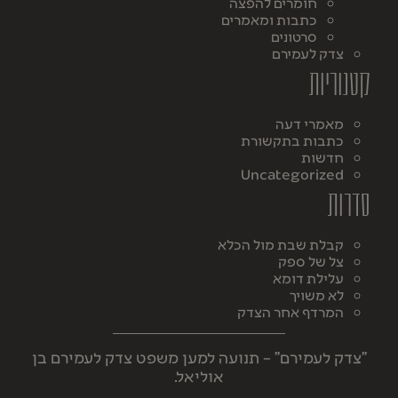
חומרים להפצה
כתבות ומאמרים
סרטונים
צדק לעמירם
קטגוריות
מאמרי דעה
כתבות בתקשורת
חדשות
Uncategorized
סדרות
קבלת שבת מול הכלא
צל של ספק
עלילת דומא
לא משויך
המרדף אחר הצדק
"צדק לעמירם" – תנועה למען משפט צדק לעמירם בן
אוליאל.