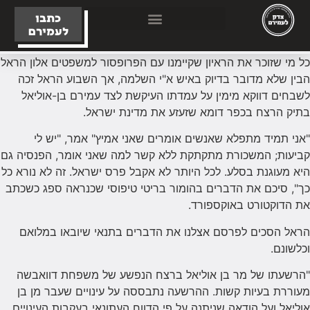
כתבו
לעמירם
כל מי שזוכר את הראיון שקיימנו עם הפרופסור למשפטים אלון הראל
הבין שלא מדובר בדיוק באיש א"י השלמה, אך השבוע הראל זכה
לשבחים דווקא מימין על עמדתו העיקשת לצד עמירם בן-אוליאל
בתיק הרצח בכפר דומא שזעזע את מדינת ישראל.
"אני תמיד מתפלא שאנשים אומרים שאני אמיץ" אמר, "יש לי
קביעות; המשכורת מתקתקת ללא קשר למה שאני אומר, הפנסיה גם
היא מעוגנת בסלע. לכל היותר לא אקבל פרס ישראל. זה לא נורא כל
כך", סיכם את הדברים בהומור בריטי טיפוסי שכנראה ספג כשכתב
את הדוקטורט באוקספורד.
הראל הסכים לפרסם אצלנו את הדברים בתנאי שיובאו במלואם
וכלשונם.
"הרשעתו של מר בן אוליאל ברצח הנפשע של משפחת דוואבשה
מעוררת בעיות קשות. ההרשעה נתבססה על עינויים שעבר מן בן
אוליאל ועל הודאה שניתנה על פי הדווח העתונאי בעקבות העינויים.