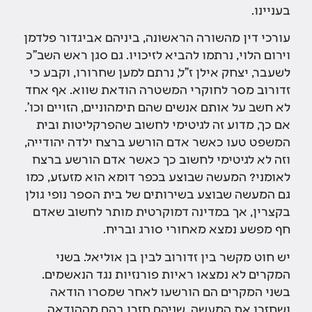
בעניינו.
עורכי דין מהשורה הראשונה, ביניהם אביגדור פלדמן
וירום הלוי, נרתמו להביא לזיכויו. גם סגן ראש השב"כ
לשעבר, יצחק אילן ז"ל, נרתם למען שחרורו, וקבע כי
זדורוב מסר לחוקרי המשטרה הודאת שווא. אף אחד
לא חשב על אותם אנשים שהם תימהוניים, הזויים וכו'.
אם כך, מדוע זה לגיטימי לחשוב שהפרקליטות ובית
המשפט טעו כאשר אדם הורשע ברצח ילדה יהודייה,
וזה לא לגיטימי לחשוב כך כאשר אדם הורשע ברצח
לאומני? המעשה שבוצע בכפר דומא הוא מזעזע, כמו
גם המעשה שבוצע בשירותים של בית הספר נופי גולן
בקצרין, אך במדינה דמוקרטית מותר לחשוב שאדם
חף מפשע נמצא מאחורי סורג ובריח.
יש חוט מקשר בין זדורוב לבין בן אוליאל. בשני
המקרים לא נמצאו ראיות פורנזיות נגד הנאשמים.
בשני המקרים הם הורשעו לאחר שמסרו הודאה
ושחזרו את המעשה. שניהם חזרו בהם מההודאה