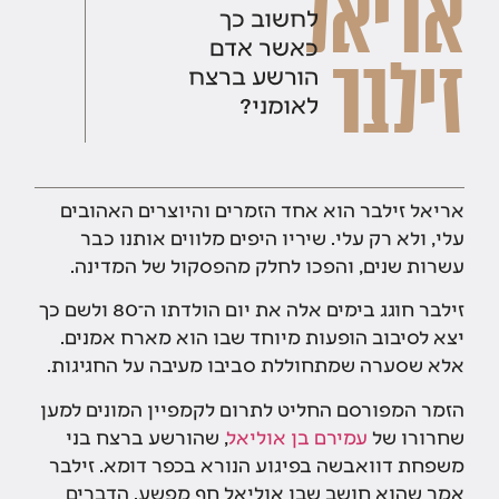
אריאל
לחשוב כך
כאשר אדם
זילבר
הורשע ברצח
לאומני?
אריאל זילבר הוא אחד הזמרים והיוצרים האהובים
עלי, ולא רק עלי. שיריו היפים מלווים אותנו כבר
עשרות שנים, והפכו לחלק מהפסקול של המדינה.
זילבר חוגג בימים אלה את יום הולדתו ה־80 ולשם כך
יצא לסיבוב הופעות מיוחד שבו הוא מארח אמנים.
אלא שסערה שמתחוללת סביבו מעיבה על החגיגות.
הזמר המפורסם החליט לתרום לקמפיין המונים למען
שחרורו של
עמירם בן אוליאל
, שהורשע ברצח בני
משפחת דוואבשה בפיגוע הנורא בכפר דומא. זילבר
אמר שהוא חושב שבן אוליאל חף מפשע. הדברים