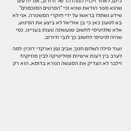
כיום, לאחר זיכויו המהדהד של זדורוב, אנו יודעים
שהוא מסר הודאת שווא וכי "הפרטים המוכמנים"
שידע נשתלו בראשו על ידי חוקרי המשטרה. אני לא
בא לטעון כאן כי בן אוליאל לא ביצע את הפיגוע,
אלא שלגיטימי לחשוב שנעשתה טעות בעניינו, כפי
שהיה לגיטימי לחשוב כך לגבי זדורוב.
ועוד מילה לשלום חנוך, אביב גפן וארקדי דוכין: למה
לערב בין דעות אישיות ופוליטיקה לבין מוזיקה?
זילבר לא הצדיק את המעשה הנורא בדומא, הוא רק
הביע את דעתו שבן אוליאל לא ביצע את המעשה.
זה לגיטימי וזוהי זכותו. כנראה הלחץ התקשורתי עשה
את שלו. חבל.
כתבות בתקשורת:
אבי מעוז דורש
לפתוח את התיק של