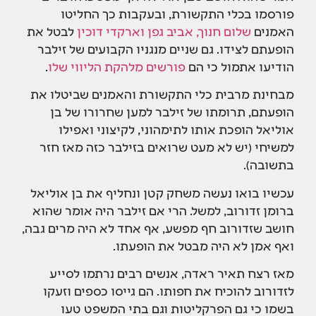
פורסמו בכלי התקשורת, ובעקבות כך החליטו
האמנים
שלום חנוך, אביב גפן וארקדי דוכין
לבטל את
הופעתם לצידו. גם שניים מנגניו הקבועים של זילבר
הודיעו אתמול כי הם
פורשים מלהקת הליווי שלו
.
מבחינת מרבית כלי התקשורת והאמנים שביטלו את
הופעתם, תרומתו של זילבר למען שחרורו של בן
אוליאל הופכת אותו לתימהוני, לקיצוני ואפילו
למשיחי (יש לא מעט שרואים בזילבר כזה מאז חזר
בתשובה).
עכשיו בואו נעשה משחק קטן ונחליף את בן אוליאל
ברומן זדורוב, למשל. הרי אם זילבר היה אומר שהוא
חושב שזדורוב חף מפשע, אף אחד לא היה מרים גבה,
ואף אמן לא היה מבטל את הופעתו.
מאז רצח תאיר ראדה, אנשים רבים נרתמו לסייע
לזדורוב להוכיח את חפותו. הם גייסו כספים וזעקו
בשמו כי גם הפרקליטות וגם בתי המשפט טעו