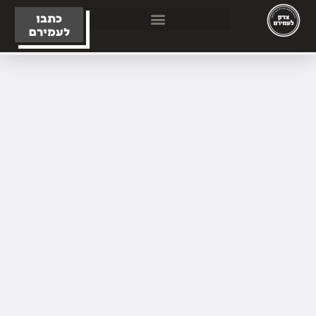
כתבו
לעמירם