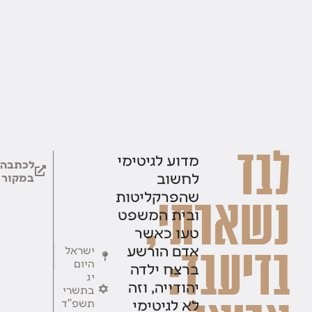
לבד
מדוע לגיטימי
לכתבה
לחשוב
במקור
שהפרקליטות
נשארתי,
ובית המשפט
טעו כאשר
אדם הורשע
ישראל
בדיעבד:
היום
ברצח ילדה
יג
יהודייה, וזה
בתשרי
לא לגיטימי
תשפ''ד