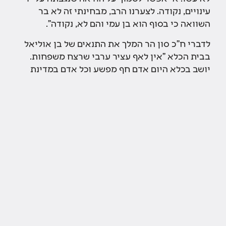
עינויים, נקודה. לצערנו הרב, מבחינתי זה לא בר
השוואה כי בסוף הוא בן עמי והם לא, נקודה".
לדברי ח"כ סון הר המלך את התנאים של בן אוליאל
בבית הכלא "אין לאף עציר ערבי שרצח משפחות.
יושב בכלא היום אדם חף מפשע וכל אדם במדינת
ישראל צריך לשאול את עצמו איך הוא יכול לאפשר
כזה דבר. אחרי מסכת העינויים שהוא עבר ואחרי
ההודאה הוא אמר לי 'טוב לי מותי מחיי', הביאו אדם
לנקודה שלא משנה הוא יודה בכל דבר".
ארגון תג מאיר מסר בתגובה לדברי ח"כ סון הר מלך
כי "שתי ערכאות קבעו פה אחד שבן אוליאל הוא
הרוצח של משפחת דוואבשה. העובדה שחברת
הכנסת מגנה רק על רוצחים מבני עמה שרצחו ערבים,
וגם לא על רוצחים מבני עמה שרצחו יהודים, מעידה
שמדובר בחברת כנסת גזענית וחשוכה. נקודה".