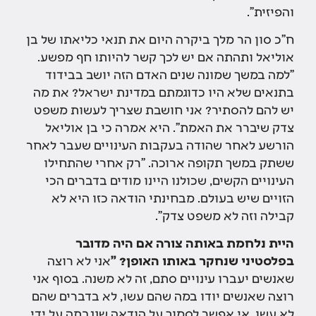
והפיזית".
ח"כ סון הר מלך ביקרה היום את תנאי כליאתו של בן
אוליאל ותהתה אם יש לכך קשר להיותו חף מפשע.
"למה במשך שמונה שנים האדם הזה יושב בבידוד
בתנאים שלא היו כדוגמתם במדינת ישראל? את מה
יש להם להסתיר? אני חושבת שצריך לעשות משפט
צדק שיברר את האמת". היא אמרה כי בן אוליאל
הורשע לאחר שהודה בעקבות העינויים שעבר לאחר
ששתק במשך תקופה ארוכה. "רק אחרי שהתחילו
העינויים הקשים, שכולנו היינו מודים בדברים הכי
הזויים שיש בעולם. מבחינתי הודאה כזו היא לא
קבילה וזה לא משפט צדק".
היית נלחמת באותה צורה אם היה מדובר
בפלסטיני שנחקר באותו האופן? "
אני לא רוצה
שאנשים יעברו עינויים סתם, זה לא משנה. בסוף אני
רוצה שאנשים יודו במה שהם עשו, לא בדברים שהם
לא עשו. אי אפשר לסמוך על הודאה שנגבתה על ידי