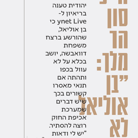
יהודית טענה
סון
בריאיון ל-
ynet Live כי
בן אוליאל,
הר
שהורשע ברצח
משפחת
מלך:
דוואבשה, יושב
בכלא על לא
עוול בכפו
"בן
ותהתה אם
תנאי מאסרו
קשורים בכך
אוליאל
שיש דברים
שמערכת
אכיפת החוק
לא
רוצה להסתיר.
"יש לי ודאות