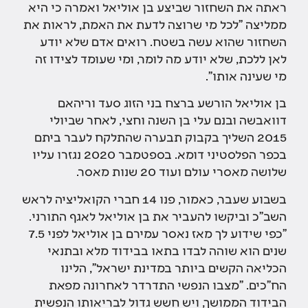
ראתה את השחזור שביצע בן אוליאל ואמרה כי היא
ממליצה "לכל מי שרוצה לדעת את האמת, לראות את
השחזור שהוא עשה בשטח. רואים אדם שלא יודע
לאן ללכת, שלא יודע מה לומר, ומי שעומד לצידו זה
מי שעינה אותו".
בן אוליאל הורשע ברצח בני הזוג סעד וריהאם
דוואבשה ובנם עלי בן השנה וחצי, לאחר שביולי
2015 השליך בקבוק תבערה שהתלקח לעבר ביתם
בכפר הפלסטיני דומא. בספטמבר 2020 נגזרו עליו
שלושה מאסרי עולם ועוד 20 שנות מאסר.
בשבוע שעבר, כאמור, פנו 14 חברי הקואליציה לראש
השב"כ וביקשו להעביר את בן אוליאל לאגף התורני.
"כפי שידוע לך מאז נאסר עמירם בן אוליאל לפני 7.5
שנים הוא שוהה לבדו בתאו בבידוד מלא ובתנאי
הכליאה הקשים ביותר במדינת ישראל", הלינו
הח"כים. "מצבו הנפשי התדרדר לאחרונה מפאת
הבידוד הממושך, ויש חשש גדול לבריאותו הנפשית