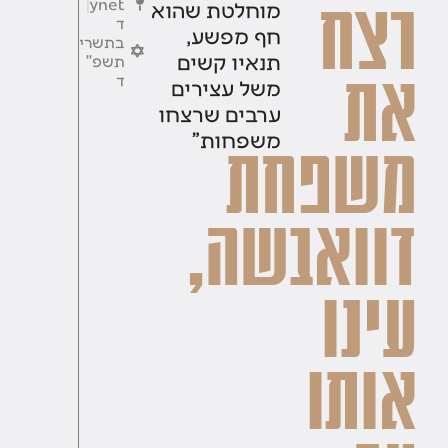
ynet
מוחלטת שהוא
רצח
ד
חף מפשע,
בתשרי
תנאיו קשים
תשפ''
את
ד
משל עצירים
ערבים שרצחו
משפחות"
משפחת
דוואבשה,
עינו
אותו