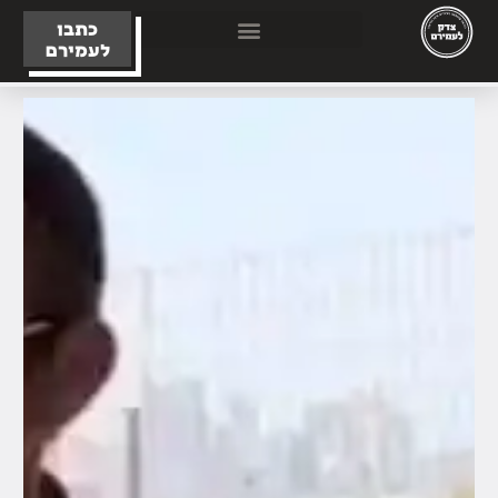
כתבו
לעמירם