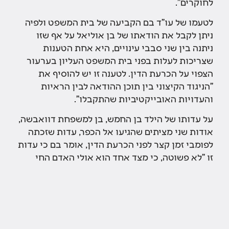
לחוקרים".
לטעמו של עו"ד בם הקביעה של בית המשפט ולפיה
ניתן לקבל את הודאתו של בן אוליאל על אף שזו
ניתנה בין שני סבבי עינויים, היא אחת הטענות
שצריכות לעלות בפני בית המשפט העליון בערעור
הצפוי על הכרעת הדין. לטענה זו יש להוסיף את
"הניגוד הקיצוני בין תוכן ההודאה לבין הראיות
והעדויות האובייקטיביות שהתקבלו".
על עדותו של הילד בן החמש, בן למשפחת דוואבשה,
אודות שני מציתים שהגיעו אל הכפר, עדות שזכתה
לפומבי זמן קצר לפני הכרעת הדין, אומר בם כי עדות
זו "לא פשוטה, כי מצד אחד הוא אולי האדם החי
היחיד שהיה שם, אבל מצד שני לפעמים הדמיון של
מבוגרים מדבר מפיהם של ילדים. היה מקום להתייחס
לזה, אבל גם ללא העדות של הילד רואים שהתיק מלא
חורים".
לטעמו של עו"ד בם התמשכות המשפט אינה מעידה