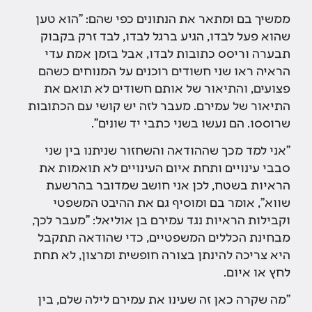
ממשיך בם ומתאר את הנתונים כפי שהם: "הוא טען
שהוא פעל לבדו, הגיע ברגל לבדו, לבד זרק בקבוק
תבערה וריסס כתובות לבדו, אבל בזמן אמת עדי
הראיה ראו שני חשודים רוכנים על המנוחים כשהם
פצועים, והתיאור של אותם חשודים לא תואם את
התיאור של עמירם. מעבר לזה יש קושי עם הכתובות
שרוססו. הם נעשו בשני כתבי יד שונים".
"אני למד מכך שההודאה והשחזור שניתנו בין שני
סבבי עינויים ותחת איום העינויים לא תואמות את
הראיות בשטח, לכן אני חושב שמדובר בהרשעת
שווא", אומר בם ומוסיף גם את ההיבט המשפטי
וקבילות הראיות נגד עמירם בן אוליאל: "מעבר לכך,
מבחינת הכללים המשפטיים, כדי שהודאה תתקבל
היא צריכה להינתן בצורה חופשית ומרצון, לא תחת
לחץ או איום.
"מה שקרה כאן זה שעינו את עמירם לילה שלם, בין