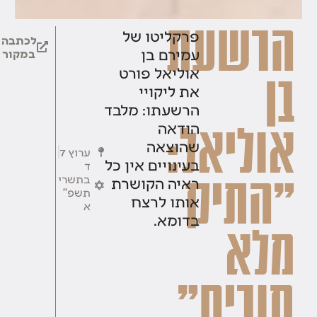
הרשעת
פרקליטו של
לכתבה
עמירם בן
במקור
אוליאל פורט
בן
את ליקויי
הרשעתו: מלבד
הודאה
אוליאל:
שהוצאה
ערוץ 7
בעינויים אין כל
ד
בתשרי
"התיק
ראיה הקושרת
תשפ''
אותו לרצח
א
בדומא.
מלא
חורים"