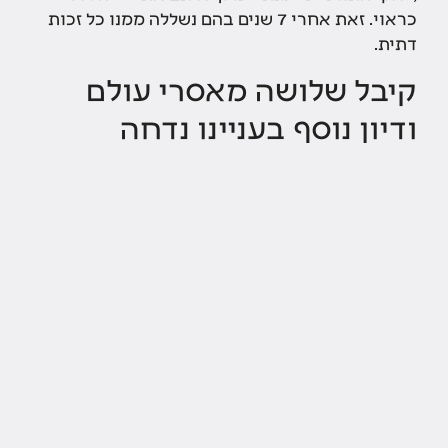
כראוי. זאת אחרי 7 שנים בהם נשללה ממנו כל זכות
דתית.
קיבל שלושה מאסרי עולם
ודיון נוסף בעניינו נדחה
כאמור בספטמבר 2020
הרשיע בית המשפט
את בן
אוליאל וגזר עליו שלושה מאסרי עולם ועוד 20 שנות
מאסר. לאחר ההרשעה, מספר משפטנים, רבנים,
פוליטקאים ואישי ציבור כי אין להסתמך על ההודאה
שנלקחה מבן אוליאל בעקבות העינויים הקשים
שעבר, במרתפי השב"כ.
לאחר מכן ניסה בן אוליאל באמצעות עורכי דינו
לערוך דיון נוסף בעניינו אך נשיאת בית המשפט
העליון, אסתר חיות, דחתה את הבקשה.