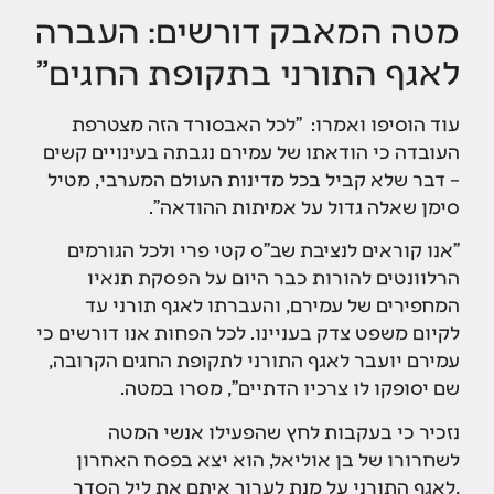
מטה המאבק דורשים: העברה
לאגף התורני בתקופת החגים"
עוד הוסיפו ואמרו: "לכל האבסורד הזה מצטרפת
העובדה כי הודאתו של עמירם נגבתה בעינויים קשים
– דבר שלא קביל בכל מדינות העולם המערבי, מטיל
סימן שאלה גדול על אמיתות ההודאה".
"אנו קוראים לנציבת שב"ס קטי פרי ולכל הגורמים
הרלוונטים להורות כבר היום על הפסקת תנאיו
המחפירים של עמירם, והעברתו לאגף תורני עד
לקיום משפט צדק בעניינו. לכל הפחות אנו דורשים כי
עמירם יועבר לאגף התורני לתקופת החגים הקרובה,
שם יסופקו לו צרכיו הדתיים", מסרו במטה.
נזכיר כי בעקבות לחץ שהפעילו אנשי המטה
לשחרורו של בן אוליאל, הוא יצא בפסח האחרון
,לאגף התורני על מנת לערוך איתם את ליל הסדר