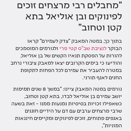
"מחבלים רבי מרצחים זוכים
לפינוקים ובן אוליאל בתא
קטן וטחוב"
בתוך כך, במטה המאבק "צדק לעמירם" קראו
הבוקר
לנציבת שב"ס קטי פרי
ולגורמים המוסמכים
להורות על הפסקת תנאיו הקשים של בן אוליאל,
והודיעו כי בימים הקרובים יצאו למאבק ציבורי נרחב
במטרה להעביר את עמירם לכל הפחות לתקופת
החגים לאגף תורני.
גורמים במטה המאבק ציינו: "במשך 8 שנים תמימות
יושב עמירם בן אוליאל לבדו, בתא קטן וטחוב,
כשאפילו זכויות בסיסיות נמנעות ממנו – זאת בשעה
שרבי מרצחים ערבים עם דם על הידיים חוגגים
באגפים פתוחים, זוכים לפינוקים ומקיימים חינגאות
המוניות",