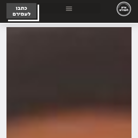
כתבו
לעמירם