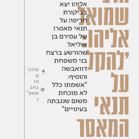
אליהו יצא
שמואל
בביקורת
חריפה על
תנאי מאסרו
אליהו:
של עמירם בן
אוליאל
'להקל
שהורשע ברצח
בני משפחת
דוואבשה
סרוגי
על
והוסיף:
ם
טז
"אשמתו כלל
באב
לא מוכחת
תשפ''
תנאי
ג
משום שנגבתה
בעינויים"
המאסר