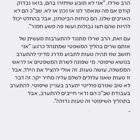
הרב שרלו. "אני לא תובע שיחזרו בהם, בואו נבדוק
קודם אם מה שנאמר לנו אז נכון או לא. שב"כ הם לא
האויבים שלנו, הם כוחות הביטחון, אבל בהחלט יכול
להיות שהם חצו גבולות ועשו פה פשע חמור".
עם זאת, הרב שרלו מתנגד להתערבות מעשית של
אותם שרים בהליך המשפטי שמתנהל כרגע: "אני
חושב שזו תהיה טעות לתבוע מדרג מדיני להתערב
בנושא שיפוטי. מי שפונה לשרת המשפטים או לראש
הממשלה, עושה טעות. זה אולי להציל את הילד, אבל
זו טעות שאנו עלולים לשלם עליה מחיר יקר. זה דבר
לא טוב שגורם פוליטי יתערב בעניין שיפוטי. להתערב
בעבודת שב"כ הם ודאי חייבים להתערב, אבל
בתהליך השיפוטי זה טעות גדולה".
"העינויים צריכים להיעשות בפיקוח של גורם חיצוני,
קפדני מאוד", מסכם הרב שרלו את השיחה. "בשב"כ
טוענים שהמערכת המשפטית יושבת עליהם חזק
מאוד וכמעט לא מתירה עינויים, ומצד שני המשפחות