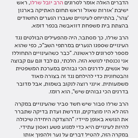
הדברים האלה אומר לסרוגים
הרב יובל שרלו
, ראש
ישיבת 'אורות שאול' וראש תחום האתיקה בארגון
'צהר', בהתייחס לעינויים שעברו הנערים החשודים
בהצתת בית משפחת דוואבשה בכפר דומא.
הרב שרלו, כך מסתבר, היה מהפעילים הבולטים נגד
העינויים שספגו הנערים במרתפי השב"כ, כפי שהוא
מספר לסרוגים לראשונה. "כבר כשהעינויים התחוללו
אני נכנסתי לנושא הזה. הלכתי, גם לבד וגם עם קבוצה
של אנשים, לדרגים הכי גבוהים במערכת המשפטית
והבטחונית כדי להילחם נגד זה בצורה מאוד
משמעותית. אינני רוצה לנקוב בשמות, אבל מדובר
בדרגים הכי גבוהים שיש", הוא רומז.
הרב שרלו סבור שיש חשד סביר שהעינויים במקרה
הזה לא היו מוצדקים, ונדרשת ועדת בדיקה שתברר
את הנושא באופן מיידי: "ההצדקה היחידה שיכולה
להיות לעינויים היא כדי למנוע פשע ואסון עתידי.
במקרה הזה, להטיל דברים על נער ולהפוך אותו