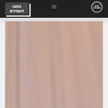
כתבו
לעמירם