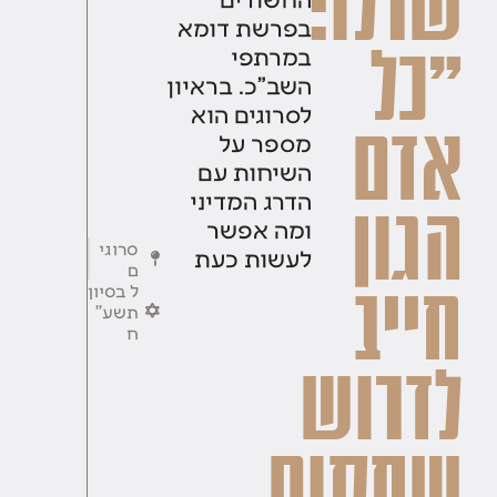
שרלו:
בפרשת דומא
"כל
במרתפי
השב"כ. בראיון
לסרוגים הוא
אדם
מספר על
השיחות עם
הדרג המדיני
הגון
ומה אפשר
סרוגי
לעשות כעת
ם
ל בסיון
חייב
תשע''
ח
לדרוש
שתקום