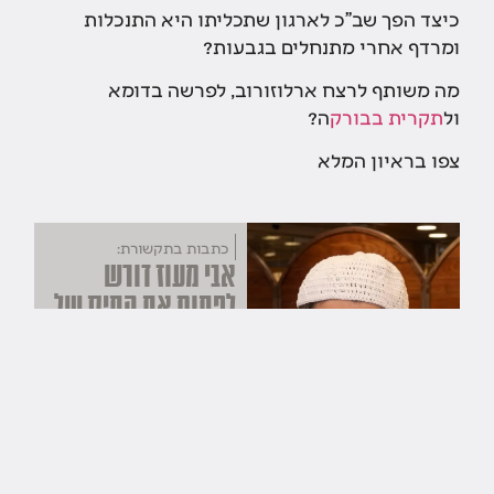
כיצד הפך שב"כ לארגון שתכליתו היא התנכלות
ומרדף אחרי מתנחלים בגבעות?
מה משותף לרצח ארלוזורוב, לפרשה בדומא
ול
תקרית בבורק
ה?
צפו בראיון המלא
כתבות בתקשורת:
אבי מעוז דורש
לפתוח את התיק של
בן אוליאל: "נעשה
פה עוול"
עולם קטן
עולם קטן
ח בסיוון תשפ"ו
אבי מעוז
,
עמירם בן
אוליאל
,
שב"כ
>>