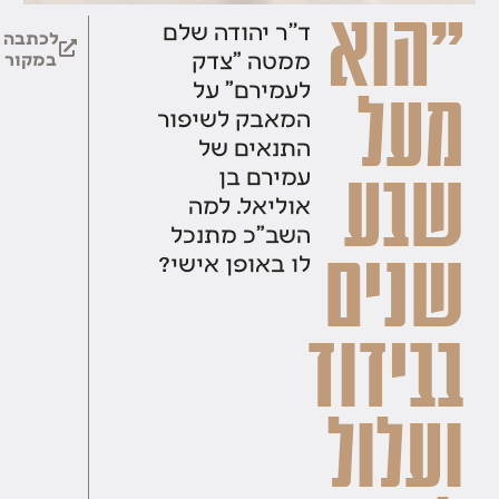
"הוא
ד''ר יהודה שלם
לכתבה
ממטה "צדק
במקור
לעמירם" על
מעל
המאבק לשיפור
התנאים של
עמירם בן
שבע
אוליאל. למה
השב"כ מתנכל
שנים
לו באופן אישי?
בבידוד
ועלול