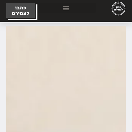
כתבו
לעמירם