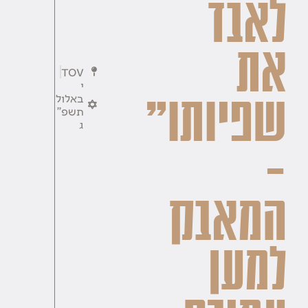
לאבד
את
TOV
י
באלול
שפיותו"
תשפ''
ג
–
המאבק
למען