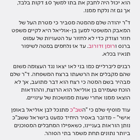
הוא יכול היה לחבק את בתו למשך 10 דקות בלבד,
אך גם זה נלקח ממנו.
ד"ר יהודה שלם מהמטה מסביר כי מטרת העל של
המאבק המשפטי למען בן-אוליאל היא לקיים משפט
חוזר וצודק כדי לא לחזור על הטעויות של עמוס
ברנס ו
רומן זדורוב
. עד אז נלחמים במטה לשיפור
תנאיו בכלא.
רבנים ליברליים כמו בני לאו יצאו נגד העצומה משום
שהם מקבלים את הרשעתו ברצח המשפחה. ד"ר שלם
מבהיר בשם המטה כי רצח הוא דבר מתועב, אך לא
הוכח שעמירם בן אוליאל הוא הרוצח, וההודאות
הוצאו ממנו אחרי שעות ממושכות של עינויים.
עוד מוסיף שלם כי "ה
שב"כ
מתנכל לבן אוליאל באופן
אישי" – מדובר באסיר היחיד כמעט בישראל ששב"כ
נותן הוראות בעניינו, כשאפילו המחבלים המסוכנים
ביותר נתונים תחת משמר בתי הסוהר.