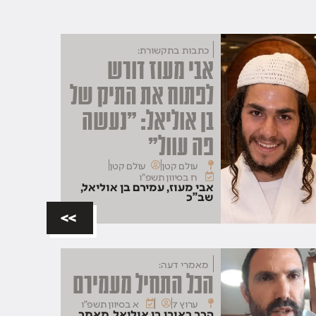
כתבות בתקשורת:
אבי מעוז דורש
לפתוח את התיק של
בן אוליאל: "נעשה
פה עוול"
עולם קטן
עולם קטן
ח בסיוון תשפ"ו
אבי מעוז
,
עמירם בן אוליאל
,
שב"כ
>>
מאמרי דעה:
הכל התחיל מעמירם
ערוץ 7
א בסיוון תשפ"ו
הרב ראובן בן אוליאל
,
מאמר