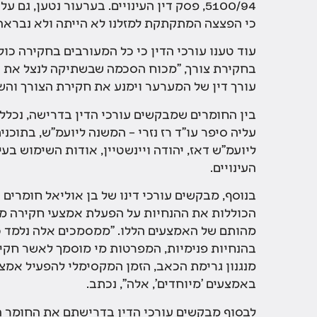
5100/94, פסק דין העינויים. בערעור נטען, 
כי הפצצה המתקתקת למזלנו לא הייתה ולא נבראה"
עוד טענו עורכי הדין כי כל המעורבים בחקירה כול
בחקירת צורך, "מכוח הסכמה שבשתיקה לנצל את ה
עורך דין של המערער וימנע את חקירת הצורך והשי
בין החומרים שמבקשים עורכי הדין בדרישה, נכללי
ליועמ"ש דאז, יהודה ויינשטיין, אודות השימוש ב
העינויים.
בנוסף, מבקשים עורכי דינו של בן אוליאל חומרים 
הכוללות את ההנחיות על הפעלת אמצעי חקירה מי
מהותם של האמצעים הללו. "ממסמכים אלה נלמד כ
בהנחיות פנימיות, המפרטות מי מוסמך לאשר חקי
מנגנון גרימת הכאב, הזמן המקסימלי להפעיל אמצ
באמצעים 'מיוחדים', אלה", נכתב.
לבסוף מבקשים עורכי הדין בדרישתם את החומר ה