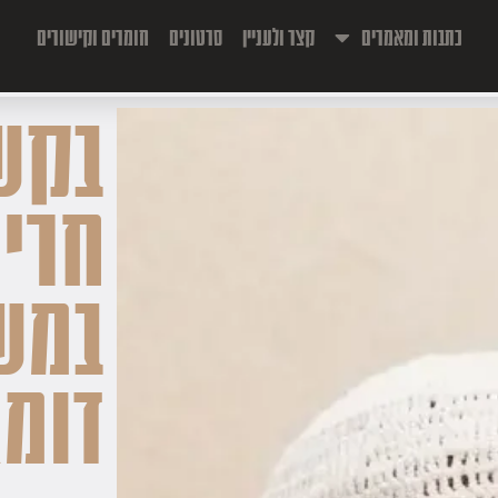
כתבות ומאמרים
קצר ולעניין
סרטונים
חומרים וקישורים
בקש
חרי
במש
דומ