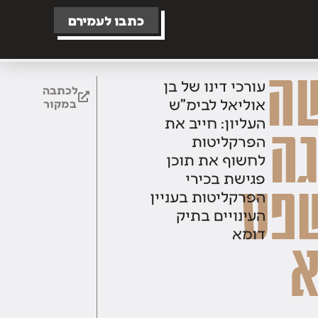
כתבו לעמירם
ה
עורכי דינו של בן
לכתבה
אוליאל לבימ"ש
במקור
העליון: חייב את
גה
הפרקליטות
לחשוף את תוכן
פגישת בכירי
פט
הפרקליטות בעניין
העינויים בתיק
דומא
א