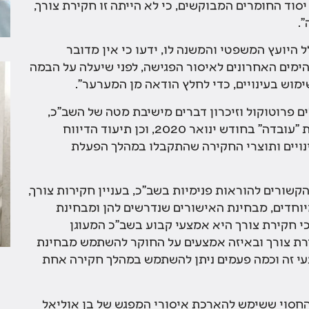
גם על יסוד החומרים המבוקשים, כי לא הייתה זו חקירת צורך,
.
ל היועץ המשפטי והמשנה לו, ידעו כי אין מדובר
ימים האחרונים לאיסור הפגישה, לפני שיעלה על הבמה
מוש בעינויים, כדי לחלץ הודאה מן המערער".
ם פרוטוקול וזיכרון דברים מישיבת מטה של השב"כ,
עליה סיפר עו"ד רז נזרי – המשנה ליועמ"ש, בתוכנית "עובדה" בחודש ינואר 2020, וכן תיעוד הדיווח
עינויים ותוצרי החקירה שהתקבלו במהלך הפעלת
הקשורים להוראות פנימיות בשב"כ, בעניין חקירות צורך,
וחדים, מבחינת האישורים שנדרשים להן ומבחינת
י חקירת צורך היא אמצעי קבוע בשב"כ המעוגן
רת צורך ובאיזה אמצעים על החוקר להשתמש מבחינת
עי זה וכמה פעמים ניתן להשתמש במהלך חקירה אחת
חסוי ששימש להארכת איסורי המפגש של בן אוליאל