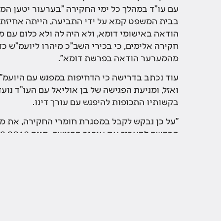
עם עו"ד במהלך כל ימי החקירה "בערעור יטען המ
בבית המשפט קמא על ידי התביעה, הייתה אחיזת ע
הודאה באישומי דומא, ולא היה לה ולא כלום עם 
חקירה אלימים, כי בכירי השב"כ מיהרו ליועמ"ש כד
מהמערער הודאה בפרשת דומא".
עוד נכתב בדרישה כי הדחיפות במפגש עם היועמ"
ואזל, ומניעת הפגישה של בן אוליאל עם העו"ד נו
בקשותיו התכופות להיפגש עם עורך דינו.
"על כן נבקש לקבל במסגרת חומרי החקירה, את 
את איסור המפגש, עד לקץ כל הימים הקבועים בחוק
בהמשך הדרישה הובאה באופן מפורט התנהלות המש
בידי המשטרה והמניעה המתמשכת של המפגש בין ב
"אנחנו משוכנעים כי בחומר הסודי שנמסר לבית ה
לטענה כי הארכות אלה של איסורי המפגש התבקשו 