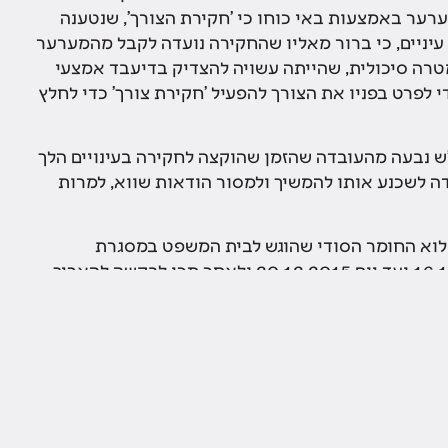
ערער באמצעות באי כוחו כי 'חקירת הצורך', שנטענה
יניים, כי ברור מאליו שהחקירה נועדה לקבל מהמערער
מטרה סיכולית, שהייתה עשויה להצדיק בדיעבד אמצעי
י לפרט בפניו את הצורך להפעיל 'חקירת צורך' כדי לחלץ
ש נבעה מהעובדה שהזמן שהוקצה לחקירה בעינויים הלך
עדה לשכנע אותו להמשיך ולמסור הודאות שווא, למרות
מלוא החומר הסודי שהוגש לבית המשפט במסגרת
הבקשה להאריך את איסור הפגישה, מיום 16.12.2016 ועד יום 20.12.2015 ולאחר מכן לבקשה להאריך
".
טרה במהלך החקירה, ניסיונות ההלבנה של העינויים
ן אוליאל לעורך הדין.
משפט כדי להאריך את איסורי המפגש, נמצא חיזוק
כדי למנוע מן המערער לשמוע מעוה"ד שלו ייעוץ