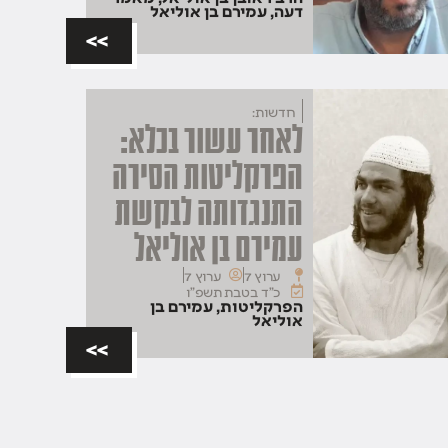
דעה
,
עמירם בן אוליאל
>>
חדשות:
לאחר עשור בכלא:
הפרקליטות הסירה
התנגדותה לבקשת
עמירם בן אוליאל
ערוץ 7
ערוץ 7
כ"ד בטבת תשפ"ו
הפרקליטות
,
עמירם בן
אוליאל
>>