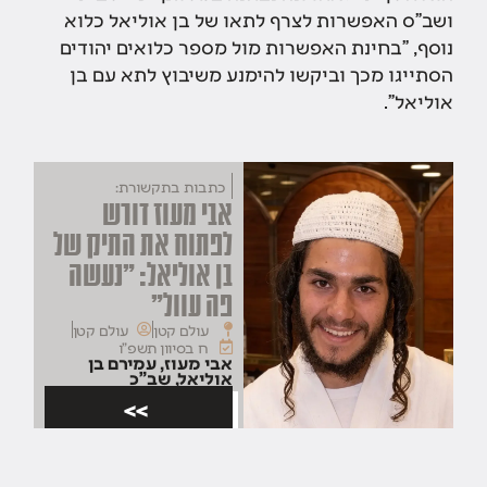
ושב"ס האפשרות לצרף לתאו של בן אוליאל כלוא
נוסף, "בחינת האפשרות מול מספר כלואים יהודים
הסתייגו מכך וביקשו להימנע משיבוץ לתא עם בן
אוליאל".
כתבות בתקשורת:
אבי מעוז דורש
לפתוח את התיק של
בן אוליאל: "נעשה
פה עוול"
עולם קטן
עולם קטן
ח בסיוון תשפ"ו
אבי מעוז
,
עמירם בן
אוליאל
,
שב"כ
>>