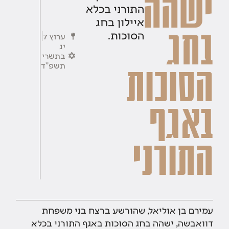
ישהה
התורני בכלא
איילון בחג
בחג
הסוכות.
ערוץ 7
יג
בתשרי
תשפ''ד
הסוכות
באגף
התורני
עמירם בן אוליאל, שהורשע ברצח בני משפחת
דוואבשה, ישהה בחג הסוכות באגף התורני בכלא