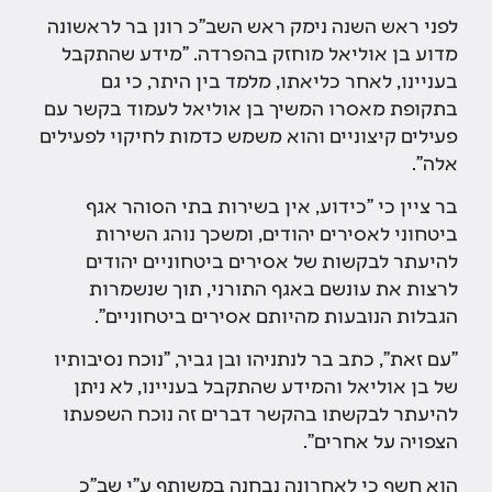
לפני ראש השנה נימק ראש השב"כ רונן בר לראשונה
מדוע בן אוליאל מוחזק בהפרדה. "מידע שהתקבל
בעניינו, לאחר כליאתו, מלמד בין היתר, כי גם
בתקופת מאסרו המשיך בן אוליאל לעמוד בקשר עם
פעילים קיצוניים והוא משמש כדמות לחיקוי לפעילים
אלה".
בר ציין כי "כידוע, אין בשירות בתי הסוהר אגף
ביטחוני לאסירים יהודים, ומשכך נוהג השירות
להיעתר לבקשות של אסירים ביטחוניים יהודים
לרצות את עונשם באגף התורני, תוך שנשמרות
הגבלות הנובעות מהיותם אסירים ביטחוניים".
"עם זאת", כתב בר לנתניהו ובן גביר, "נוכח נסיבותיו
של בן אוליאל והמידע שהתקבל בעניינו, לא ניתן
להיעתר לבקשתו בהקשר דברים זה נוכח השפעתו
הצפויה על אחרים".
הוא חשף כי לאחרונה נבחנה במשותף ע"י שב"כ