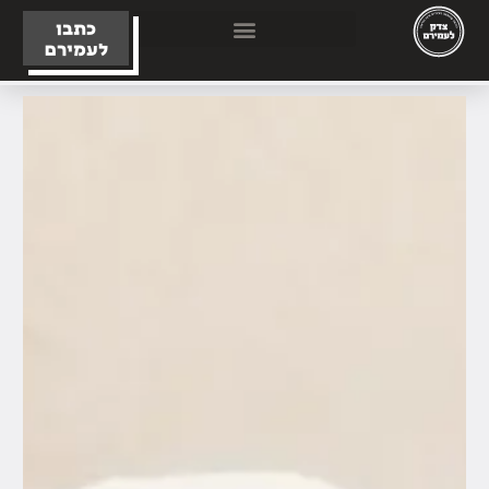
כתבו
לעמירם