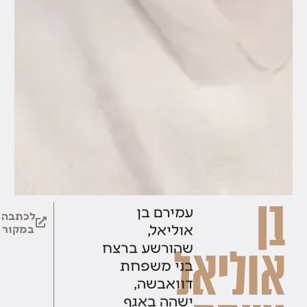
בן
עמירם בן
לכתבה
אוליאל,
במקור
שהורשע ברצח
אוליאל
בני משפחת
דוואבשה,
ישהה באגף