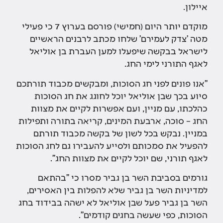
איילון.
מוקדם יותר היום (חמישי) פורסם בערוץ 7 כי פעילי
מטה 'צדק לעמירם' שלחו מכתב לרבנים הראשיים
לישראל בבקשה שיפעלו למען העברת בן אוליאל
לאגף התורני לימי החג.
"אנו פונים לפני חג הסוכות, ומבקשים מכבוד תורתכם
סיוע בכך שבן אוליאל יוכל לחוגג את חג הסוכות
כהלכתו, עם מניין, ועם אפשרות לקיים את מצוות
החג – סוכה, ארבעת המינים, קריאה בתורה ותפילות
במניין. נבקש בכל לשון של בקשה מכבוד תורתם
להפעיל את סמכותם ולסייע להעבירו גם לחג הסוכות
לאגף תורני, שם יוכל לקיים את מצוות החג".
גורמים בסביבת השר בן גביר מסרו כי "בהתאם
למדיניות השר בן גביר שלא להפלות בין האסירים,
השר בן גביר פעל שבן אוליאל לא ישהה בבידוד בחג
הסוכות, כפי שעשה בחגים קודמים".