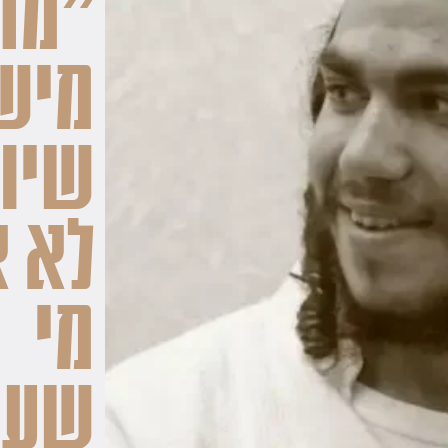
"מח
מיש
שיוד
לא 
מי
שעש