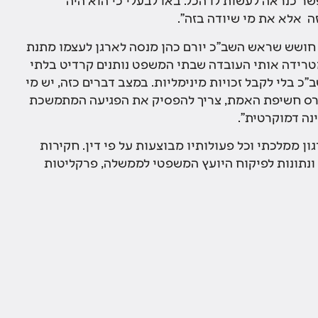
 אלא את מי שיודה בזה".
י חושש שראש השב"כ יורם כהן מנסה לארגן לעצמו מתנת
מטרידה אותי העובדה שבתי המשפט נותנים קרדיט בלתי
כ בלי לקבל זכויות מינימליות. במצב דברים כזה, יש מי
נטרס חשיפת האמת, צריך להפסיק את הפגיעה המתמשכת
ה דמוקרטית".
ן ממלכתי וכל פעולותיו מבוצעות על פי דין. חקירות
נתונות לפיקוח היועץ המשפטי לממשלה, פרקליטות
קטגוריות
ם לעמירם
מאמרי דעה
התוכן
כתבות בתקשורת
צר ולעניין
חדשות
ומרים וקישורים
Uncategorized