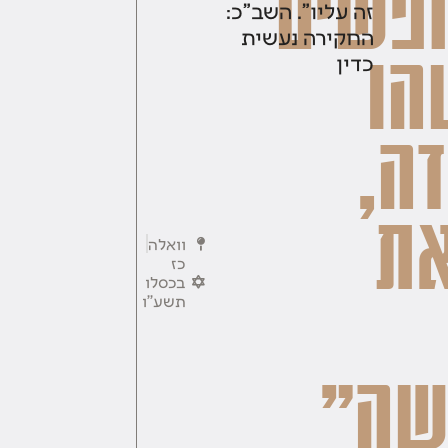
פשים
זה עליו". השב"כ:
החקירה נעשית
הו
כדין
ה,
את
וואלה
כז
בכסלו
תשע''ו
ה"