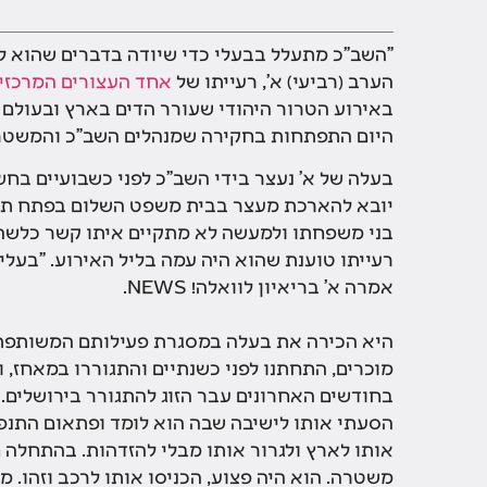
"השב"כ מתעלל בבעלי כדי שיודה בדברים שהוא לא
הערב (רביעי) א', רעייתו של
אחד העצורים המרכזי
באירוע הטרור היהודי שעורר הדים בארץ ובעולם נר
היום התפתחות בחקירה שמנהלים השב"כ והמשטרה 
בעלה של א' נעצר בידי השב"כ לפני כשבועיים בח
יובא להארכת מעצר בבית משפט השלום בפתח תקווה
בני משפחתו ולמעשה לא מתקיים איתו קשר כלשהו
רעייתו טוענת שהוא היה עמה בליל האירוע. "בעלי
אמרה א' בריאיון לוואלה! NEWS.
היא הכירה את בעלה במסגרת פעילותם המשותפת ב
מוכרים, התחתנו לפני כשנתיים והתגוררו במאחז, 
בחודשים האחרונים עבר הזוג להתגורר בירושלים. "ש
הסעתי אותו לישיבה שבה הוא לומד ופתאום התנפלו
אותו לארץ ולגרור אותו מבלי להזדהות. בהתחלה 
משטרה. הוא היה פצוע, הכניסו אותו לרכב וזהו. מא