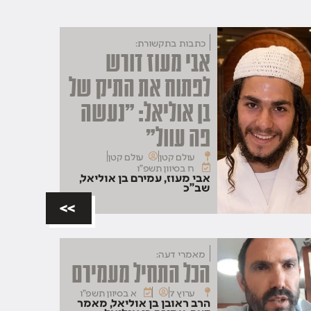
כתבות בתקשורת:
אבי מעוז דורש
לפתוח את התיק של
בן אוליאל: "נעשה
פה עוול"
עולם קטן
עולם קטן
ח בסיוון תשפ"ו
אבי מעוז
,
עמירם בן אוליאל
,
שב"כ
>>
מאמרי דעה:
הכל התחיל מעמירם
ערוץ 7
א בסיוון תשפ"ו
הרב ראובן בן אוליאל
,
מאמר