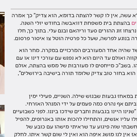
 עשה, אין לו קשר להצתה בדומא, הוא צדיק" כך אמרה
ים
בהצתת בית משפחת דוואבשה בחודש יולי השנה.
צחו זוג ההורים סעד וריהאם ובנם עלי. בתוך כך, חלו
בנוגע לפרשה, שעל כל פרטיה הוטל צו איסור פרסום.
שד שהיה אחד המעורבים המרכזיים במקרה. מחר הוא
 ואולם עד היום הוא לא נפגש עם עורכי דינו או עם
. בשב"כ מייחסים לו מעורבות של ממש בהצתה, אולם
 הוא בחור טוב צדיק שלומד תורה בישיבה בירושלים",
מאחז גבעות שבגוש שילה. השניים, פעילי ימין
וביתם אף נהרס כמה פעמים על ידי המנהל האזרחי.
נינו היינו בגבעות וחברים שידכו ביננו. לפני כשבועיים
 עליו אנשים, והתחילו להכות אותו באגרופים, להפיל
חשבתי שזה פיגוע עד שראיתי מישהו עם כובע של
ז אין לנו מושג איפה הוא ואין לי שום קשר איתו. לחלק