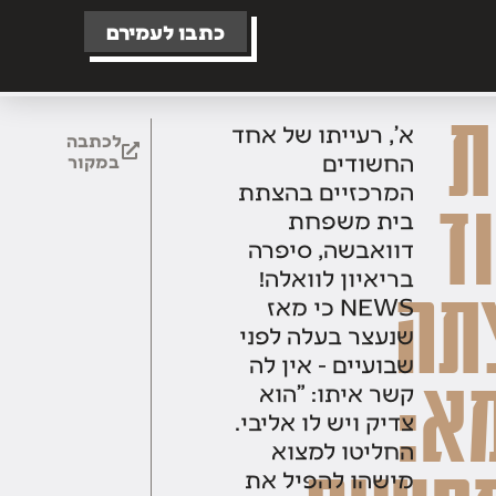
כתבו לעמירם
א', רעייתו של אחד
לכתבה
החשודים
במקור
המרכזיים בהצתת
ד
בית משפחת
דוואבשה, סיפרה
בריאיון לוואלה!
תה
NEWS כי מאז
שנעצר בעלה לפני
שבועיים - אין לה
א:
קשר איתו: "הוא
צדיק ויש לו אליבי.
החליטו למצוא
מישהו להפיל את