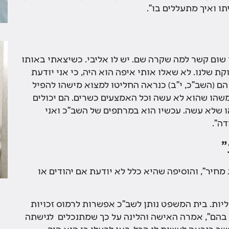
תו ואיך מתעללים בו".
ו שום קשר למה שקרה שם. יש לו אליבי. כשיצאתי באותו
ת שלנו. לא שאלו אותי איפה הוא היה, כי אני יודעת
הם (השב"כ, י"ב) כנראה החליטו למצוא מישהו להפיל
 במשהו שהוא לא עשה וכל האמצעים כשרים. הם יכולים
ו שלא עשה. עכשיו הוא במרתפים של השב"כ ואני
דה".
חיר", והוסיפה שהיא כלל לא יודעת אם יהודים או
ליות. בית המשפט נותן לשב"כ אפשרות לרמוס זכויות
", אמרה האישה והלינה על כך שמתנכלים  לגישתה 
שר כנראה לעשות לו הכל. באו לבעלי כי הוא היה