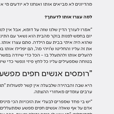
מהדיונים לא מביאים אותו ואנחנו לא יודעים מי אי
למה עצרו אותו לדעתך?
"אמרו לעורך הדין שלנו שזה על דומא, אבל אין לנ
יום בחמש לפנות בוקר מהבית הוא נשאר עם התינוק
שהוא היה איתי בבית עם הילדה. סתם עצרו אותו. 
את זה עליו והחליטו ש'ויהי מה', הם יפלילו אותו
להעלים אותו ולהתעלל בו – הכל כדי שיודה במשה
בטוחה שמפעילים עליו כל לחץ פיזי ונפשי כדי שיו
"רומסים אנשים חפים מפשע"
היא שבה והבהירה שלבעלה אין קשר לפעולות "תג מ
ערבים עומדים מאחורי ההצתה.
"יש בי פחד שמפרים לבעלי את הזכויות הכי מינימ
אדם על אף שאלה אנשים חפים מפשע שמתעללים בהם
למתנחלים: "מי שיש לו כיפה גדולה ופאות, כבר אפ